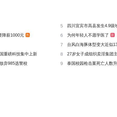
5
四川宜宾市高县发生4.9级
6
要降薪1000元
为何年轻人不愿学医了
热
新
7
台风白海豚体型变大近似13个
8
国重磅科技集中上新
27岁女子成组织卖淫集团
9
放弃985选警校
泰国校园枪击案死亡人数升