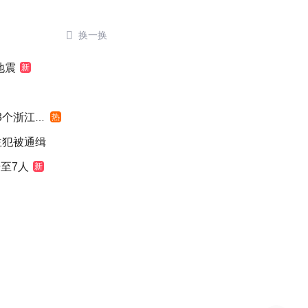

换一换
地震
新
浙江面积
热
主犯被通缉
至7人
新