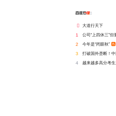


大道行天下
1
公司“上四休三”但
2
今年是“闭眼秋”
热
3
打破国外垄断！中
4
越来越多高分考生